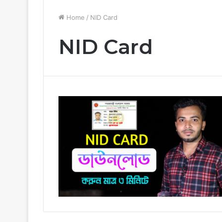
Home
/
NID Card
NID Card