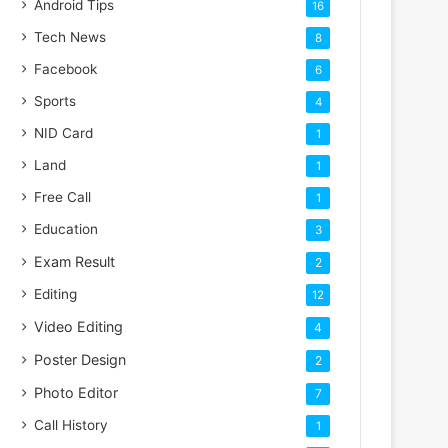
Android Tips
16
Tech News
8
Facebook
6
Sports
4
NID Card
1
Land
1
Free Call
1
Education
3
Exam Result
2
Editing
12
Video Editing
4
Poster Design
2
Photo Editor
7
Call History
1