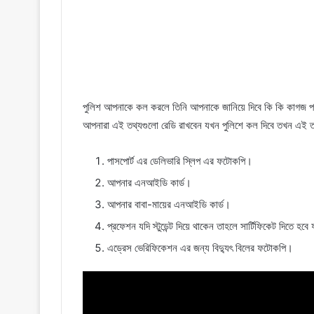
পুলিশ আপনাকে কল করলে তিনি আপনাকে জানিয়ে দিবে কি কি কাগজ প
আপনারা এই তথ্যগুলো রেডি রাখবেন যখন পুলিশে কল দিবে তখন এই ত
পাসপোর্ট এর ডেলিভারি স্লিপ এর ফটোকপি।
আপনার এনআইডি কার্ড।
আপনার বাবা-মায়ের এনআইডি কার্ড।
প্রফেশন যদি স্টুডেন্ট দিয়ে থাকেন তাহলে সার্টিফিকেট দিতে হ
এড্রেস ভেরিফিকেশন এর জন্য বিদ্যুৎ বিলের ফটোকপি।