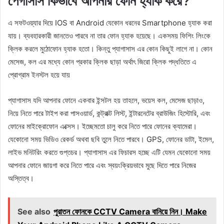
পেগাসাস কিভাবে আপনার ফোন হ্যাক করে?
এ সফটওয়্যার দিয়ে IOS বা Android যেকোন ধরনের Smartphone হ্যাক করা
যায়। ব্যবহারকারী জানতেও পারবে না তার ফোন হ্যাক হয়েছে। একসময় ফিশিং লিংকে
ক্লিক করলে মুঠোফোন হ্যাক হতো। কিন্তু প্যাগাসাস এর কোন কিছুই লাগে না। কোন
মেসেজ, কল এর মধ্যে কোন প্রকার ক্লিক ছাড়া অর্থাৎ জিরো ক্লিক পদ্ধতিতে এ
প্রোগ্রাম ইনস্টল হয়ে যায়
প্যাগাসাস যদি আপনার ফোনে একবার ইন্সটল হয় তাহলে, ভয়েস কল, মেসেজ ছাড়াও,
নিয়ে নিতে পারে টাইপ করা পাসওয়ার্ড, কন্ট্রাক্ট লিস্ট, ইন্টারনেটের ব্রাউজিং হিস্টোরি, এবং
ফোনের মাইক্রোফোন এক্সেস। ইচ্ছেমতো চালু করে নিতে পারে ফোনের ক্যামেরা।
যেকোনো সময় ভিডিও রেকর্ড অথবা ছবি তুলে নিতে পারবে। GPS, ফোনের ডাটা, ইমেল,
লাইভ মনিটরিং করতে গুপ্তচর। প্যাগাসাস এর ফিচারস হচ্ছে এটি যেমন যেকোনো সময়
আপনার ফোনে জায়গা করে নিতে পারে এবং স্বয়ংক্রিয়ভাবে মুছে দিতে পারে নিজের
অস্তিত্ব।
See also
পুরাতন ফোনকে CCTV Camera বানিয়ে নিন। Make