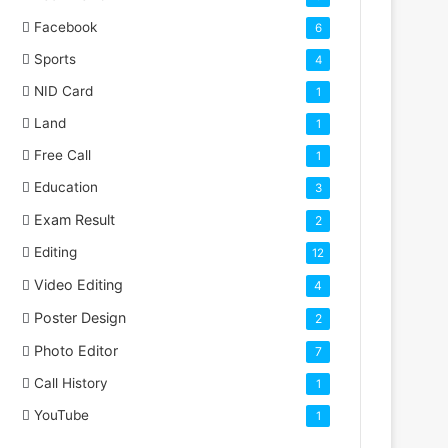
Facebook
6
Sports
4
NID Card
1
Land
1
Free Call
1
Education
3
Exam Result
2
Editing
12
Video Editing
4
Poster Design
2
Photo Editor
7
Call History
1
YouTube
1