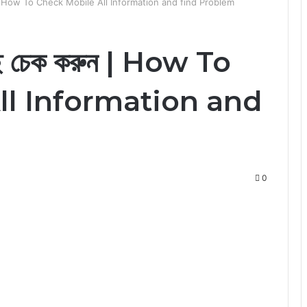
রুন | How To Check Mobile All Information and find Problem
ছে চেক করুন | How To
ll Information and
0