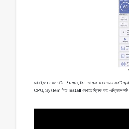
মোবাইলের সকল পার্টস ঠিক আছে কিনা তা চেক করার জন্য একটি অ্
CPU, System নিচে
Install
লেখাতে ক্লিক করে এপ্লিকেশনট